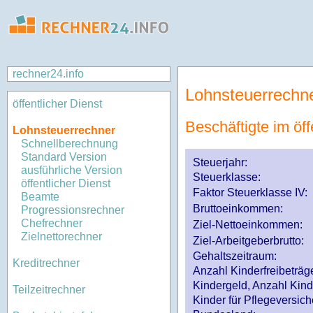
rechner24.info
Lohnsteuerrechn
öffentlicher Dienst
Beschäftigte im öff
Lohnsteuerrechner
Schnellberechnung
Standard Version
Steuerjahr:
ausführliche Version
Steuerklasse
:
öffentlicher Dienst
Faktor Steuerklasse IV:
Beamte
Bruttoeinkommen:
Progressionsrechner
Chefrechner
Ziel-Nettoeinkommen:
Zielnettorechner
Ziel-Arbeitgeberbrutto:
Gehaltszeitraum:
Kreditrechner
Anzahl Kinderfreibeträg
Kindergeld, Anzahl Kind
Teilzeitrechner
Kinder für Pflegeversi