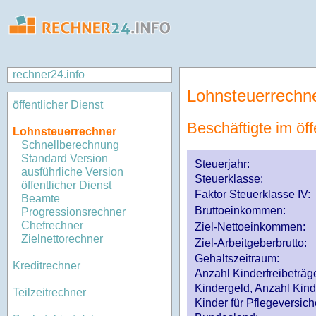
rechner24.info
Lohnsteuerrechn
öffentlicher Dienst
Beschäftigte im öff
Lohnsteuerrechner
Schnellberechnung
Standard Version
Steuerjahr:
ausführliche Version
Steuerklasse
:
öffentlicher Dienst
Faktor Steuerklasse IV:
Beamte
Bruttoeinkommen:
Progressionsrechner
Chefrechner
Ziel-Nettoeinkommen:
Zielnettorechner
Ziel-Arbeitgeberbrutto:
Gehaltszeitraum:
Kreditrechner
Anzahl Kinderfreibeträg
Kindergeld, Anzahl Kind
Teilzeitrechner
Kinder für Pflegeversi