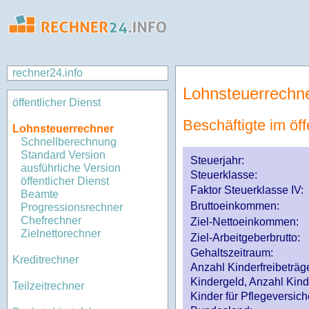
rechner24.info
Lohnsteuerrechn
öffentlicher Dienst
Beschäftigte im öff
Lohnsteuerrechner
Schnellberechnung
Standard Version
Steuerjahr:
ausführliche Version
Steuerklasse
:
öffentlicher Dienst
Faktor Steuerklasse IV:
Beamte
Bruttoeinkommen:
Progressionsrechner
Chefrechner
Ziel-Nettoeinkommen:
Zielnettorechner
Ziel-Arbeitgeberbrutto:
Gehaltszeitraum:
Kreditrechner
Anzahl Kinderfreibeträg
Kindergeld, Anzahl Kind
Teilzeitrechner
Kinder für Pflegeversi