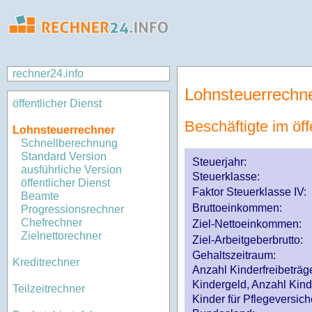
rechner24.info
Lohnsteuerrechn
öffentlicher Dienst
Beschäftigte im öff
Lohnsteuerrechner
Schnellberechnung
Standard Version
Steuerjahr:
ausführliche Version
Steuerklasse
:
öffentlicher Dienst
Faktor Steuerklasse IV:
Beamte
Bruttoeinkommen:
Progressionsrechner
Chefrechner
Ziel-Nettoeinkommen:
Zielnettorechner
Ziel-Arbeitgeberbrutto:
Gehaltszeitraum:
Kreditrechner
Anzahl Kinderfreibeträg
Kindergeld, Anzahl Kind
Teilzeitrechner
Kinder für Pflegeversi