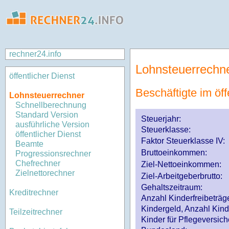
rechner24.info
Lohnsteuerrechn
öffentlicher Dienst
Beschäftigte im öff
Lohnsteuerrechner
Schnellberechnung
Standard Version
Steuerjahr:
ausführliche Version
Steuerklasse
:
öffentlicher Dienst
Faktor Steuerklasse IV:
Beamte
Bruttoeinkommen:
Progressionsrechner
Chefrechner
Ziel-Nettoeinkommen:
Zielnettorechner
Ziel-Arbeitgeberbrutto:
Gehaltszeitraum:
Kreditrechner
Anzahl Kinderfreibeträg
Kindergeld, Anzahl Kind
Teilzeitrechner
Kinder für Pflegeversi