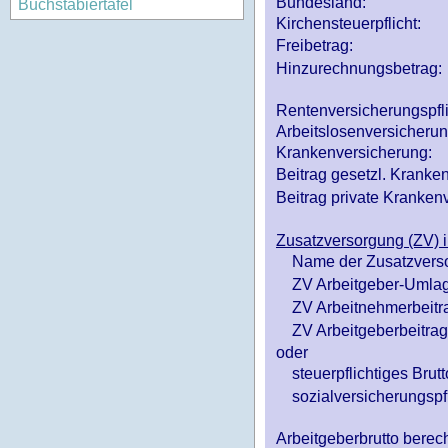
Bundesland:
Buchstabiertafel
Kirchensteuerpflicht:
Freibetrag:
Hinzurechnungsbetrag:
Rentenversicherungspfl
Arbeitslosenversicheru
Krankenversicherung:
Beitrag gesetzl. Kranken
Beitrag private Krankenv
Zusatzversorgung (ZV) i
Name der Zusatzvers
ZV Arbeitgeber-Umlag
ZV Arbeitnehmerbeitr
ZV Arbeitgeberbeitrag 
oder
steuerpflichtiges Brutt
sozialversicherungspfl
Arbeitgeberbrutto ber