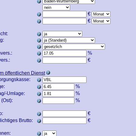
€
€
icht:
ng:
vers.:
%
ers.:
€
m öffentlichen Dienst
orgungskasse:
e:
%
ag/-Umlage:
%
(Ost):
%
o:
€
ichtiges Brutto:
€
echnen: