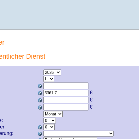
er
entlicher Dienst
€
€
€
e:
er:
cherung: