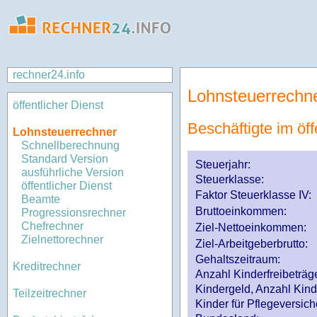
rechner24.info
Lohnsteuerrechn
öffentlicher Dienst
Beschäftigte im öff
Lohnsteuerrechner
Schnellberechnung
Standard Version
Steuerjahr:
ausführliche Version
Steuerklasse
:
öffentlicher Dienst
Faktor Steuerklasse IV:
Beamte
Bruttoeinkommen:
Progressionsrechner
Chefrechner
Ziel-Nettoeinkommen:
Zielnettorechner
Ziel-Arbeitgeberbrutto:
Gehaltszeitraum:
Kreditrechner
Anzahl Kinderfreibeträg
Kindergeld, Anzahl Kind
Teilzeitrechner
Kinder für Pflegeversi