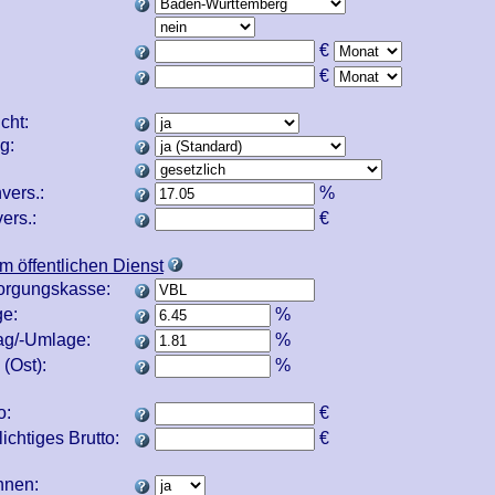
€
€
icht:
ng:
vers.:
%
ers.:
€
m öffentlichen Dienst
orgungskasse:
e:
%
ag/-Umlage:
%
(Ost):
%
o:
€
ichtiges Brutto:
€
echnen: