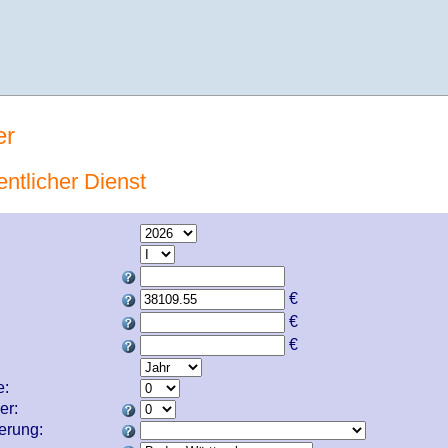
er
entlicher Dienst
€
€
€
e:
er:
cherung: