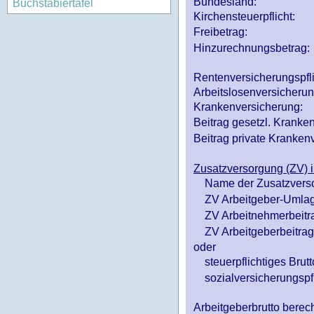
Bundesland:
Buchstabiertafel
Kirchensteuerpflicht:
Freibetrag:
Hinzurechnungsbetrag:
Rentenversicherungspfl
Arbeitslosenversicheru
Krankenversicherung:
Beitrag gesetzl. Kranken
Beitrag private Krankenv
Zusatzversorgung (ZV) i
Name der Zusatzvers
ZV Arbeitgeber-Umlag
ZV Arbeitnehmerbeitr
ZV Arbeitgeberbeitrag 
oder
steuerpflichtiges Brutt
sozialversicherungspfl
Arbeitgeberbrutto ber