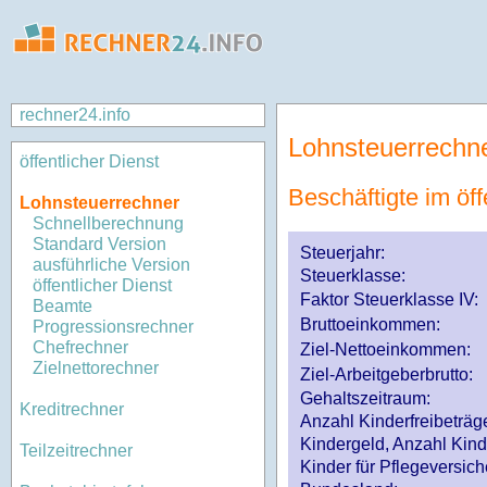
rechner24.info
Lohnsteuerrechn
öffentlicher Dienst
Beschäftigte im öff
Lohnsteuerrechner
Schnellberechnung
Standard Version
Steuerjahr:
ausführliche Version
Steuerklasse
:
öffentlicher Dienst
Faktor Steuerklasse IV:
Beamte
Bruttoeinkommen:
Progressionsrechner
Chefrechner
Ziel-Nettoeinkommen:
Zielnettorechner
Ziel-Arbeitgeberbrutto:
Gehaltszeitraum:
Kreditrechner
Anzahl Kinderfreibeträg
Kindergeld, Anzahl Kind
Teilzeitrechner
Kinder für Pflegeversi