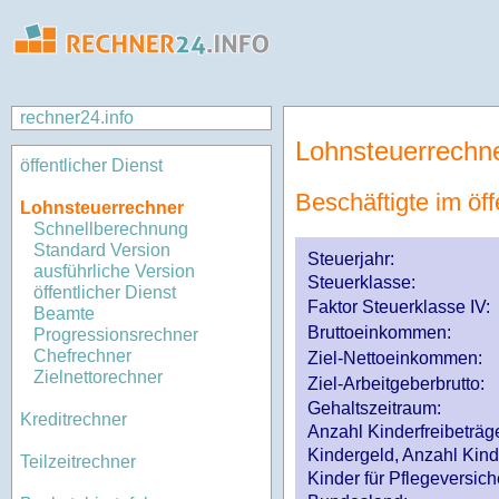
rechner24.info
Lohnsteuerrechn
öffentlicher Dienst
Beschäftigte im öff
Lohnsteuerrechner
Schnellberechnung
Standard Version
Steuerjahr:
ausführliche Version
Steuerklasse
:
öffentlicher Dienst
Faktor Steuerklasse IV:
Beamte
Bruttoeinkommen:
Progressionsrechner
Chefrechner
Ziel-Nettoeinkommen:
Zielnettorechner
Ziel-Arbeitgeberbrutto:
Gehaltszeitraum:
Kreditrechner
Anzahl Kinderfreibeträg
Kindergeld, Anzahl Kind
Teilzeitrechner
Kinder für Pflegeversi