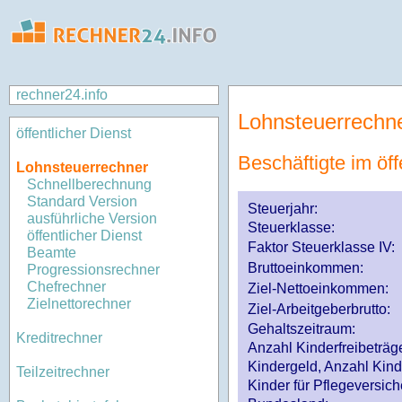
rechner24.info
Lohnsteuerrechn
öffentlicher Dienst
Beschäftigte im öff
Lohnsteuerrechner
Schnellberechnung
Standard Version
Steuerjahr:
ausführliche Version
Steuerklasse
:
öffentlicher Dienst
Faktor Steuerklasse IV:
Beamte
Bruttoeinkommen:
Progressionsrechner
Chefrechner
Ziel-Nettoeinkommen:
Zielnettorechner
Ziel-Arbeitgeberbrutto:
Gehaltszeitraum:
Kreditrechner
Anzahl Kinderfreibeträg
Kindergeld, Anzahl Kind
Teilzeitrechner
Kinder für Pflegeversi