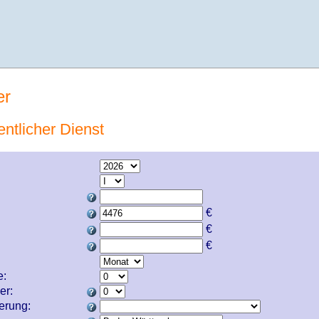
er
entlicher Dienst
€
€
€
e:
er:
cherung: