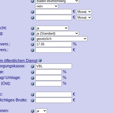
€
€
icht:
ng:
vers.:
%
ers.:
€
m öffentlichen Dienst
orgungskasse:
e:
%
ag/-Umlage:
%
(Ost):
%
o:
€
ichtiges Brutto:
€
echnen: