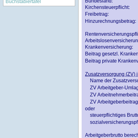
Bundesland:
Buchstabiertafel
Kirchensteuerpflicht:
Freibetrag:
Hinzurechnungsbetrag:
Rentenversicherungspfl
Arbeitslosenversicheru
Krankenversicherung:
Beitrag gesetzl. Kranken
Beitrag private Krankenv
Zusatzversorgung (ZV) i
Name der Zusatzvers
ZV Arbeitgeber-Umlag
ZV Arbeitnehmerbeitr
ZV Arbeitgeberbeitrag 
oder
steuerpflichtiges Brutt
sozialversicherungspfl
Arbeitgeberbrutto ber