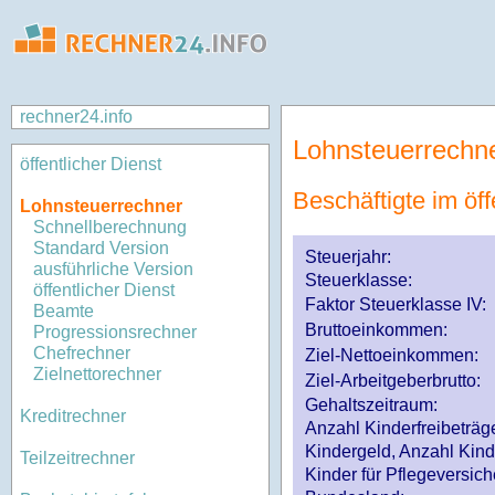
rechner24.info
Lohnsteuerrechn
öffentlicher Dienst
Beschäftigte im öff
Lohnsteuerrechner
Schnellberechnung
Standard Version
Steuerjahr:
ausführliche Version
Steuerklasse
:
öffentlicher Dienst
Faktor Steuerklasse IV:
Beamte
Bruttoeinkommen:
Progressionsrechner
Chefrechner
Ziel-Nettoeinkommen:
Zielnettorechner
Ziel-Arbeitgeberbrutto:
Gehaltszeitraum:
Kreditrechner
Anzahl Kinderfreibeträg
Kindergeld, Anzahl Kind
Teilzeitrechner
Kinder für Pflegeversi