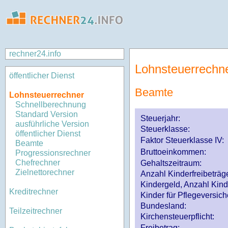
rechner24.info
Lohnsteuerrechn
öffentlicher Dienst
Beamte
Lohnsteuerrechner
Schnellberechnung
Standard Version
Steuerjahr:
ausführliche Version
Steuerklasse
:
öffentlicher Dienst
Faktor Steuerklasse IV:
Beamte
Bruttoeinkommen:
Progressionsrechner
Chefrechner
Gehaltszeitraum:
Zielnettorechner
Anzahl Kinderfreibeträg
Kindergeld, Anzahl Kind
Kreditrechner
Kinder für Pflegeversi
Bundesland:
Teilzeitrechner
Kirchensteuerpflicht:
Freibetrag: