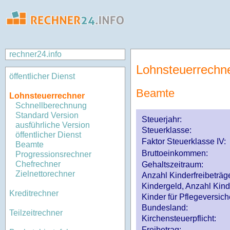
rechner24.info
Lohnsteuerrechn
öffentlicher Dienst
Beamte
Lohnsteuerrechner
Schnellberechnung
Standard Version
Steuerjahr:
ausführliche Version
Steuerklasse
:
öffentlicher Dienst
Faktor Steuerklasse IV:
Beamte
Bruttoeinkommen:
Progressionsrechner
Chefrechner
Gehaltszeitraum:
Zielnettorechner
Anzahl Kinderfreibeträg
Kindergeld, Anzahl Kind
Kreditrechner
Kinder für Pflegeversi
Bundesland:
Teilzeitrechner
Kirchensteuerpflicht:
Freibetrag: