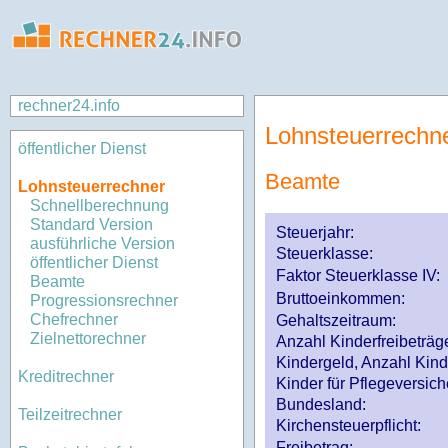
rechner24.info
Lohnsteuerrechn
öffentlicher Dienst
Beamte
Lohnsteuerrechner
Schnellberechnung
Standard Version
Steuerjahr:
ausführliche Version
Steuerklasse
:
öffentlicher Dienst
Faktor Steuerklasse IV:
Beamte
Bruttoeinkommen:
Progressionsrechner
Chefrechner
Gehaltszeitraum:
Zielnettorechner
Anzahl Kinderfreibeträg
Kindergeld, Anzahl Kind
Kreditrechner
Kinder für Pflegeversi
Bundesland:
Teilzeitrechner
Kirchensteuerpflicht:
Freibetrag: