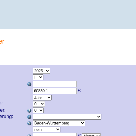
er
€
e:
er:
cherung:
€