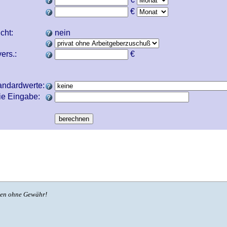
€
icht:
nein
ers.:
€
andardwerte:
ie Eingabe:
ben ohne Gewähr!