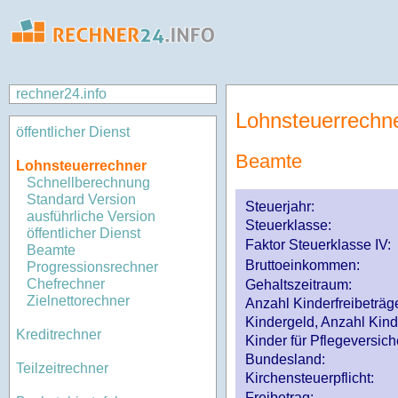
rechner24.info
Lohnsteuerrechn
öffentlicher Dienst
Beamte
Lohnsteuerrechner
Schnellberechnung
Standard Version
Steuerjahr:
ausführliche Version
Steuerklasse
:
öffentlicher Dienst
Faktor Steuerklasse IV:
Beamte
Bruttoeinkommen:
Progressionsrechner
Chefrechner
Gehaltszeitraum:
Zielnettorechner
Anzahl Kinderfreibeträg
Kindergeld, Anzahl Kind
Kreditrechner
Kinder für Pflegeversi
Bundesland:
Teilzeitrechner
Kirchensteuerpflicht:
Freibetrag: