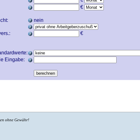
€
icht:
nein
ers.:
€
andardwerte:
ie Eingabe:
ben ohne Gewähr!