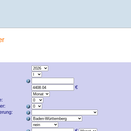
er
€
e:
er:
cherung:
€