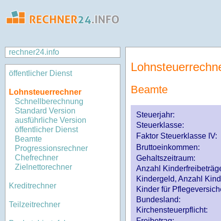
rechner24.info
Lohnsteuerrechn
öffentlicher Dienst
Beamte
Lohnsteuerrechner
Schnellberechnung
Standard Version
Steuerjahr:
ausführliche Version
Steuerklasse
:
öffentlicher Dienst
Faktor Steuerklasse IV:
Beamte
Bruttoeinkommen:
Progressionsrechner
Chefrechner
Gehaltszeitraum:
Zielnettorechner
Anzahl Kinderfreibeträg
Kindergeld, Anzahl Kind
Kreditrechner
Kinder für Pflegeversi
Bundesland:
Teilzeitrechner
Kirchensteuerpflicht:
Freibetrag: