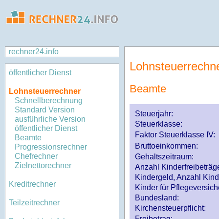
rechner24.info
Lohnsteuerrechn
öffentlicher Dienst
Beamte
Lohnsteuerrechner
Schnellberechnung
Standard Version
Steuerjahr:
ausführliche Version
Steuerklasse
:
öffentlicher Dienst
Faktor Steuerklasse IV:
Beamte
Bruttoeinkommen:
Progressionsrechner
Chefrechner
Gehaltszeitraum:
Zielnettorechner
Anzahl Kinderfreibeträg
Kindergeld, Anzahl Kind
Kreditrechner
Kinder für Pflegeversi
Bundesland:
Teilzeitrechner
Kirchensteuerpflicht:
Freibetrag: