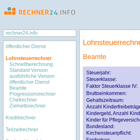
rechner24.info
Lohnsteuerrechn
öffentlicher Dienst
Beamte
Lohnsteuerrechner
Schnellberechnung
Standard Version
Steuerjahr:
ausführliche Version
Steuerklasse
:
öffentlicher Dienst
Faktor Steuerklasse IV:
Beamte
Bruttoeinkommen:
Progressionsrechner
Chefrechner
Gehaltszeitraum:
Zielnettorechner
Anzahl Kinderfreibeträg
Kindergeld, Anzahl Kind
Kreditrechner
Kinder für Pflegeversi
Bundesland:
Teilzeitrechner
Kirchensteuerpflicht:
Freibetrag: