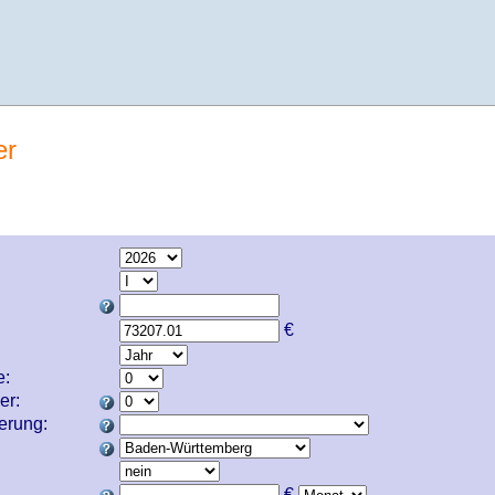
er
€
e:
er:
cherung:
€