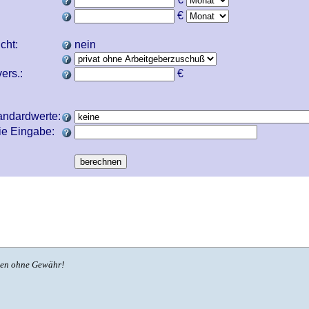
€
icht:
nein
ers.:
€
andardwerte:
ie Eingabe:
ben ohne Gewähr!