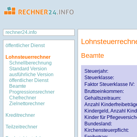
rechner24.info
Lohnsteuerrechn
öffentlicher Dienst
Beamte
Lohnsteuerrechner
Schnellberechnung
Standard Version
Steuerjahr:
ausführliche Version
Steuerklasse
:
öffentlicher Dienst
Faktor Steuerklasse IV:
Beamte
Bruttoeinkommen:
Progressionsrechner
Chefrechner
Gehaltszeitraum:
Zielnettorechner
Anzahl Kinderfreibeträg
Kindergeld, Anzahl Kind
Kreditrechner
Kinder für Pflegeversi
Bundesland:
Teilzeitrechner
Kirchensteuerpflicht:
Freibetrag: