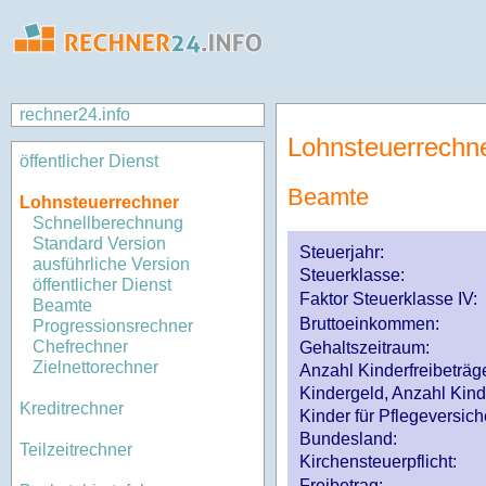
rechner24.info
Lohnsteuerrechn
öffentlicher Dienst
Beamte
Lohnsteuerrechner
Schnellberechnung
Standard Version
Steuerjahr:
ausführliche Version
Steuerklasse
:
öffentlicher Dienst
Faktor Steuerklasse IV:
Beamte
Bruttoeinkommen:
Progressionsrechner
Chefrechner
Gehaltszeitraum:
Zielnettorechner
Anzahl Kinderfreibeträg
Kindergeld, Anzahl Kind
Kreditrechner
Kinder für Pflegeversi
Bundesland:
Teilzeitrechner
Kirchensteuerpflicht:
Freibetrag: