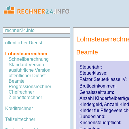
rechner24.info
Lohnsteuerrechn
öffentlicher Dienst
Beamte
Lohnsteuerrechner
Schnellberechnung
Standard Version
Steuerjahr:
ausführliche Version
Steuerklasse
:
öffentlicher Dienst
Faktor Steuerklasse IV:
Beamte
Bruttoeinkommen:
Progressionsrechner
Chefrechner
Gehaltszeitraum:
Zielnettorechner
Anzahl Kinderfreibeträg
Kindergeld, Anzahl Kind
Kreditrechner
Kinder für Pflegeversi
Bundesland:
Teilzeitrechner
Kirchensteuerpflicht:
Freibetrag: