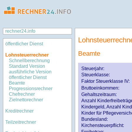
rechner24.info
Lohnsteuerrechn
öffentlicher Dienst
Beamte
Lohnsteuerrechner
Schnellberechnung
Standard Version
Steuerjahr:
ausführliche Version
Steuerklasse
:
öffentlicher Dienst
Faktor Steuerklasse IV:
Beamte
Bruttoeinkommen:
Progressionsrechner
Chefrechner
Gehaltszeitraum:
Zielnettorechner
Anzahl Kinderfreibeträg
Kindergeld, Anzahl Kind
Kreditrechner
Kinder für Pflegeversi
Bundesland:
Teilzeitrechner
Kirchensteuerpflicht:
Freibetrag: