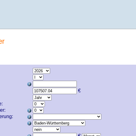
er
€
e:
er:
cherung:
€