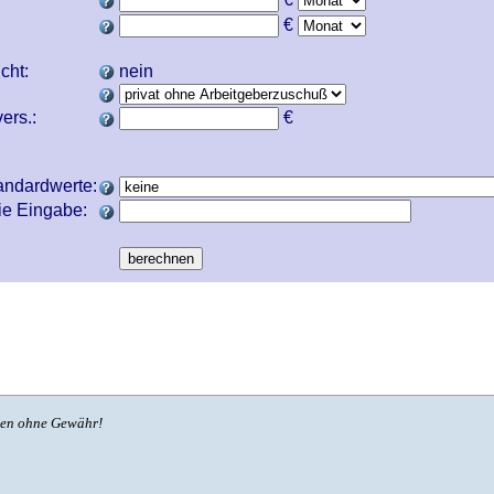
€
icht:
nein
ers.:
€
andardwerte:
ie Eingabe:
ben ohne Gewähr!