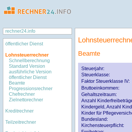
rechner24.info
Lohnsteuerrechn
öffentlicher Dienst
Beamte
Lohnsteuerrechner
Schnellberechnung
Standard Version
Steuerjahr:
ausführliche Version
Steuerklasse
:
öffentlicher Dienst
Faktor Steuerklasse IV:
Beamte
Bruttoeinkommen:
Progressionsrechner
Chefrechner
Gehaltszeitraum:
Zielnettorechner
Anzahl Kinderfreibeträg
Kindergeld, Anzahl Kind
Kreditrechner
Kinder für Pflegeversi
Bundesland:
Teilzeitrechner
Kirchensteuerpflicht:
Freibetrag: