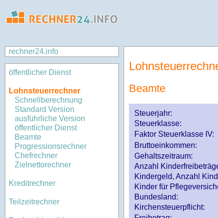
rechner24.info
Lohnsteuerrechn
öffentlicher Dienst
Beamte
Lohnsteuerrechner
Schnellberechnung
Standard Version
Steuerjahr:
ausführliche Version
Steuerklasse
:
öffentlicher Dienst
Faktor Steuerklasse IV:
Beamte
Bruttoeinkommen:
Progressionsrechner
Chefrechner
Gehaltszeitraum:
Zielnettorechner
Anzahl Kinderfreibeträg
Kindergeld, Anzahl Kind
Kreditrechner
Kinder für Pflegeversi
Bundesland:
Teilzeitrechner
Kirchensteuerpflicht:
Freibetrag: