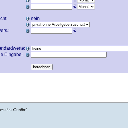
€
icht:
nein
ers.:
€
andardwerte:
ie Eingabe:
ben ohne Gewähr!