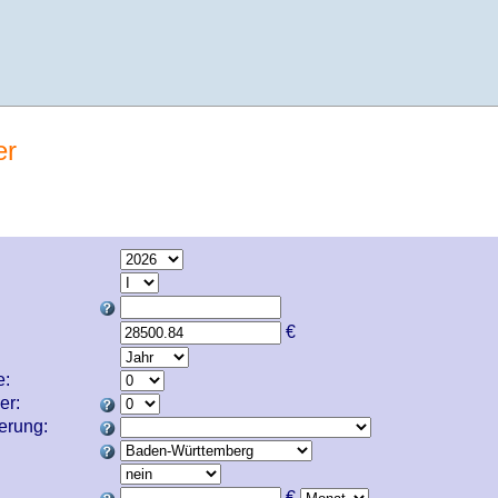
er
€
e:
er:
cherung:
€