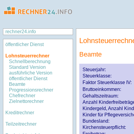
rechner24.info
Lohnsteuerrechn
öffentlicher Dienst
Beamte
Lohnsteuerrechner
Schnellberechnung
Standard Version
Steuerjahr:
ausführliche Version
Steuerklasse
:
öffentlicher Dienst
Faktor Steuerklasse IV:
Beamte
Bruttoeinkommen:
Progressionsrechner
Chefrechner
Gehaltszeitraum:
Zielnettorechner
Anzahl Kinderfreibeträg
Kindergeld, Anzahl Kind
Kreditrechner
Kinder für Pflegeversi
Bundesland:
Teilzeitrechner
Kirchensteuerpflicht:
Freibetrag: