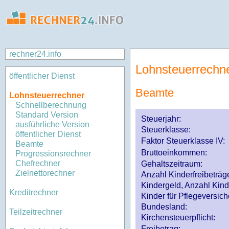
rechner24.info
Lohnsteuerrechn
öffentlicher Dienst
Beamte
Lohnsteuerrechner
Schnellberechnung
Standard Version
Steuerjahr:
ausführliche Version
Steuerklasse
:
öffentlicher Dienst
Faktor Steuerklasse IV:
Beamte
Bruttoeinkommen:
Progressionsrechner
Chefrechner
Gehaltszeitraum:
Zielnettorechner
Anzahl Kinderfreibeträg
Kindergeld, Anzahl Kind
Kreditrechner
Kinder für Pflegeversi
Bundesland:
Teilzeitrechner
Kirchensteuerpflicht:
Freibetrag: