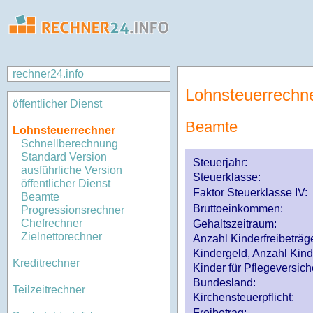
rechner24.info
Lohnsteuerrechn
öffentlicher Dienst
Beamte
Lohnsteuerrechner
Schnellberechnung
Standard Version
Steuerjahr:
ausführliche Version
Steuerklasse
:
öffentlicher Dienst
Faktor Steuerklasse IV:
Beamte
Bruttoeinkommen:
Progressionsrechner
Chefrechner
Gehaltszeitraum:
Zielnettorechner
Anzahl Kinderfreibeträg
Kindergeld, Anzahl Kind
Kreditrechner
Kinder für Pflegeversi
Bundesland:
Teilzeitrechner
Kirchensteuerpflicht:
Freibetrag: