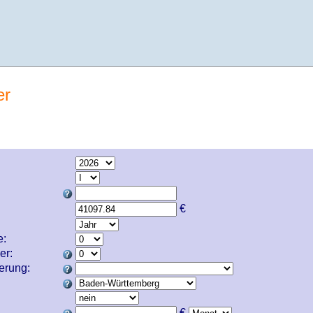
er
€
e:
er:
cherung:
€