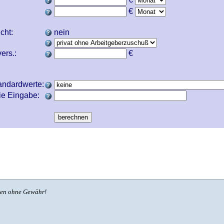
€
icht:
nein
ers.:
€
andardwerte:
ie Eingabe:
ben ohne Gewähr!