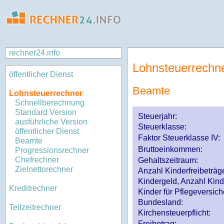
rechner24.info
Lohnsteuerrechn
öffentlicher Dienst
Beamte
Lohnsteuerrechner
Schnellberechnung
Standard Version
Steuerjahr:
ausführliche Version
Steuerklasse
:
öffentlicher Dienst
Faktor Steuerklasse IV:
Beamte
Bruttoeinkommen:
Progressionsrechner
Chefrechner
Gehaltszeitraum:
Zielnettorechner
Anzahl Kinderfreibeträg
Kindergeld, Anzahl Kind
Kreditrechner
Kinder für Pflegeversi
Bundesland:
Teilzeitrechner
Kirchensteuerpflicht:
Freibetrag: