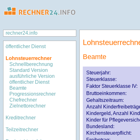
rechner24.info
Lohnsteuerrechn
öffentlicher Dienst
Beamte
Lohnsteuerrechner
Schnellberechnung
Standard Version
Steuerjahr:
ausführliche Version
Steuerklasse
:
öffentlicher Dienst
Faktor Steuerklasse IV:
Beamte
Bruttoeinkommen:
Progressionsrechner
Chefrechner
Gehaltszeitraum:
Zielnettorechner
Anzahl Kinderfreibeträg
Kindergeld, Anzahl Kind
Kreditrechner
Kinder für Pflegeversi
Bundesland:
Teilzeitrechner
Kirchensteuerpflicht:
Freibetrag: