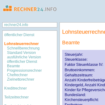
rechner24.info
Lohnsteuerrechn
öffentlicher Dienst
Beamte
Lohnsteuerrechner
Schnellberechnung
Standard Version
Steuerjahr:
ausführliche Version
Steuerklasse
:
öffentlicher Dienst
Faktor Steuerklasse IV:
Beamte
Bruttoeinkommen:
Progressionsrechner
Chefrechner
Gehaltszeitraum:
Zielnettorechner
Anzahl Kinderfreibeträg
Kindergeld, Anzahl Kind
Kreditrechner
Kinder für Pflegeversi
Bundesland:
Teilzeitrechner
Kirchensteuerpflicht:
Freibetrag: