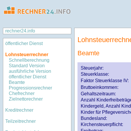
rechner24.info
Lohnsteuerrechn
öffentlicher Dienst
Beamte
Lohnsteuerrechner
Schnellberechnung
Standard Version
Steuerjahr:
ausführliche Version
Steuerklasse
:
öffentlicher Dienst
Faktor Steuerklasse IV:
Beamte
Bruttoeinkommen:
Progressionsrechner
Chefrechner
Gehaltszeitraum:
Zielnettorechner
Anzahl Kinderfreibeträg
Kindergeld, Anzahl Kind
Kreditrechner
Kinder für Pflegeversi
Bundesland:
Teilzeitrechner
Kirchensteuerpflicht:
Freibetrag: