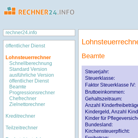
rechner24.info
Lohnsteuerrechn
öffentlicher Dienst
Beamte
Lohnsteuerrechner
Schnellberechnung
Standard Version
Steuerjahr:
ausführliche Version
Steuerklasse
:
öffentlicher Dienst
Faktor Steuerklasse IV:
Beamte
Bruttoeinkommen:
Progressionsrechner
Chefrechner
Gehaltszeitraum:
Zielnettorechner
Anzahl Kinderfreibeträg
Kindergeld, Anzahl Kind
Kreditrechner
Kinder für Pflegeversi
Bundesland:
Teilzeitrechner
Kirchensteuerpflicht:
Freibetrag: