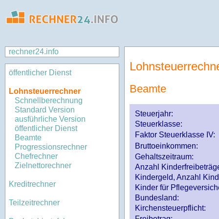
rechner24.info
Lohnsteuerrechn
öffentlicher Dienst
Beamte
Lohnsteuerrechner
Schnellberechnung
Standard Version
Steuerjahr:
ausführliche Version
Steuerklasse
:
öffentlicher Dienst
Faktor Steuerklasse IV:
Beamte
Bruttoeinkommen:
Progressionsrechner
Chefrechner
Gehaltszeitraum:
Zielnettorechner
Anzahl Kinderfreibeträg
Kindergeld, Anzahl Kind
Kreditrechner
Kinder für Pflegeversi
Bundesland:
Teilzeitrechner
Kirchensteuerpflicht:
Freibetrag: