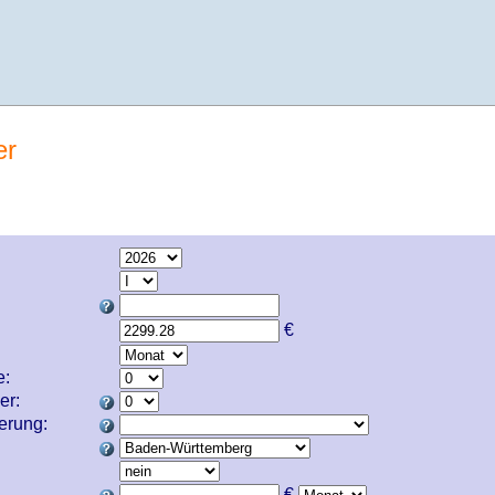
er
€
e:
er:
cherung:
€