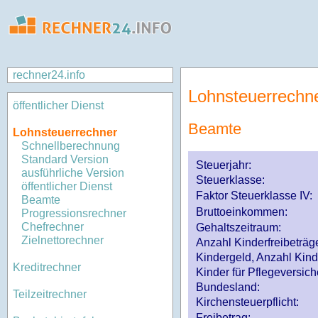
rechner24.info
Lohnsteuerrechn
öffentlicher Dienst
Beamte
Lohnsteuerrechner
Schnellberechnung
Standard Version
Steuerjahr:
ausführliche Version
Steuerklasse
:
öffentlicher Dienst
Faktor Steuerklasse IV:
Beamte
Bruttoeinkommen:
Progressionsrechner
Chefrechner
Gehaltszeitraum:
Zielnettorechner
Anzahl Kinderfreibeträg
Kindergeld, Anzahl Kind
Kreditrechner
Kinder für Pflegeversi
Bundesland:
Teilzeitrechner
Kirchensteuerpflicht:
Freibetrag: