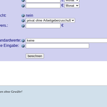
€
icht:
nein
ers.:
€
andardwerte:
ie Eingabe:
ben ohne Gewähr!