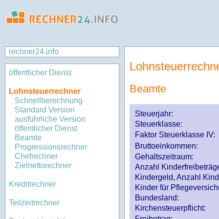
rechner24.info
Lohnsteuerrechn
öffentlicher Dienst
Beamte
Lohnsteuerrechner
Schnellberechnung
Standard Version
Steuerjahr:
ausführliche Version
Steuerklasse
:
öffentlicher Dienst
Faktor Steuerklasse IV:
Beamte
Bruttoeinkommen:
Progressionsrechner
Chefrechner
Gehaltszeitraum:
Zielnettorechner
Anzahl Kinderfreibeträg
Kindergeld, Anzahl Kind
Kreditrechner
Kinder für Pflegeversi
Bundesland:
Teilzeitrechner
Kirchensteuerpflicht:
Freibetrag: