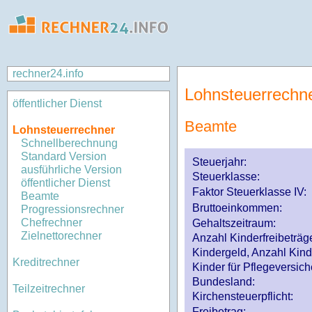
rechner24.info
Lohnsteuerrechn
öffentlicher Dienst
Beamte
Lohnsteuerrechner
Schnellberechnung
Standard Version
Steuerjahr:
ausführliche Version
Steuerklasse
:
öffentlicher Dienst
Faktor Steuerklasse IV:
Beamte
Bruttoeinkommen:
Progressionsrechner
Chefrechner
Gehaltszeitraum:
Zielnettorechner
Anzahl Kinderfreibeträg
Kindergeld, Anzahl Kind
Kreditrechner
Kinder für Pflegeversi
Bundesland:
Teilzeitrechner
Kirchensteuerpflicht:
Freibetrag: