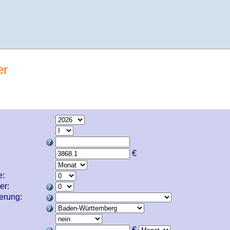
er
€
e:
er:
cherung:
€