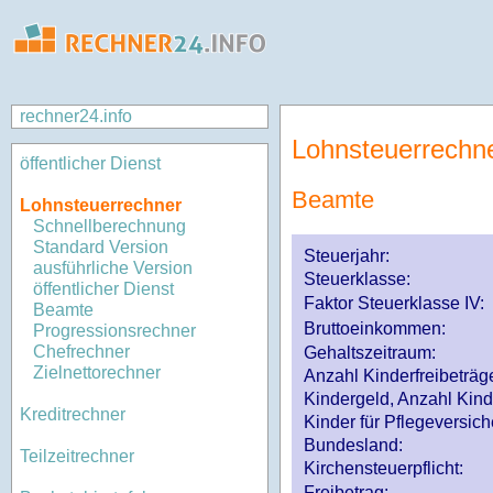
rechner24.info
Lohnsteuerrechn
öffentlicher Dienst
Beamte
Lohnsteuerrechner
Schnellberechnung
Standard Version
Steuerjahr:
ausführliche Version
Steuerklasse
:
öffentlicher Dienst
Faktor Steuerklasse IV:
Beamte
Bruttoeinkommen:
Progressionsrechner
Chefrechner
Gehaltszeitraum:
Zielnettorechner
Anzahl Kinderfreibeträg
Kindergeld, Anzahl Kind
Kreditrechner
Kinder für Pflegeversi
Bundesland:
Teilzeitrechner
Kirchensteuerpflicht:
Freibetrag: