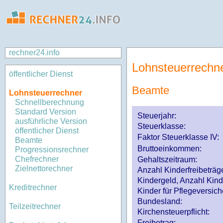
rechner24.info
Lohnsteuerrechn
öffentlicher Dienst
Beamte
Lohnsteuerrechner
Schnellberechnung
Standard Version
Steuerjahr:
ausführliche Version
Steuerklasse
:
öffentlicher Dienst
Faktor Steuerklasse IV:
Beamte
Bruttoeinkommen:
Progressionsrechner
Chefrechner
Gehaltszeitraum:
Zielnettorechner
Anzahl Kinderfreibeträg
Kindergeld, Anzahl Kind
Kreditrechner
Kinder für Pflegeversi
Bundesland:
Teilzeitrechner
Kirchensteuerpflicht:
Freibetrag: