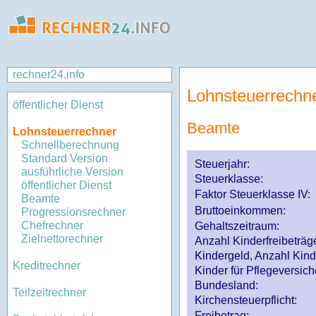
rechner24.info
Lohnsteuerrechn
öffentlicher Dienst
Beamte
Lohnsteuerrechner
Schnellberechnung
Standard Version
Steuerjahr:
ausführliche Version
Steuerklasse
:
öffentlicher Dienst
Faktor Steuerklasse IV:
Beamte
Bruttoeinkommen:
Progressionsrechner
Chefrechner
Gehaltszeitraum:
Zielnettorechner
Anzahl Kinderfreibeträg
Kindergeld, Anzahl Kind
Kreditrechner
Kinder für Pflegeversi
Bundesland:
Teilzeitrechner
Kirchensteuerpflicht:
Freibetrag: