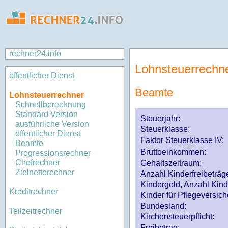
rechner24.info
Lohnsteuerrechn
öffentlicher Dienst
Beamte
Lohnsteuerrechner
Schnellberechnung
Standard Version
Steuerjahr:
ausführliche Version
Steuerklasse
:
öffentlicher Dienst
Faktor Steuerklasse IV:
Beamte
Bruttoeinkommen:
Progressionsrechner
Chefrechner
Gehaltszeitraum:
Zielnettorechner
Anzahl Kinderfreibeträg
Kindergeld, Anzahl Kind
Kreditrechner
Kinder für Pflegeversi
Bundesland:
Teilzeitrechner
Kirchensteuerpflicht:
Freibetrag: