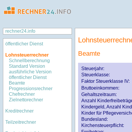
rechner24.info
Lohnsteuerrechn
öffentlicher Dienst
Beamte
Lohnsteuerrechner
Schnellberechnung
Standard Version
Steuerjahr:
ausführliche Version
Steuerklasse
:
öffentlicher Dienst
Faktor Steuerklasse IV:
Beamte
Bruttoeinkommen:
Progressionsrechner
Chefrechner
Gehaltszeitraum:
Zielnettorechner
Anzahl Kinderfreibeträg
Kindergeld, Anzahl Kind
Kreditrechner
Kinder für Pflegeversi
Bundesland:
Teilzeitrechner
Kirchensteuerpflicht:
Freibetrag: