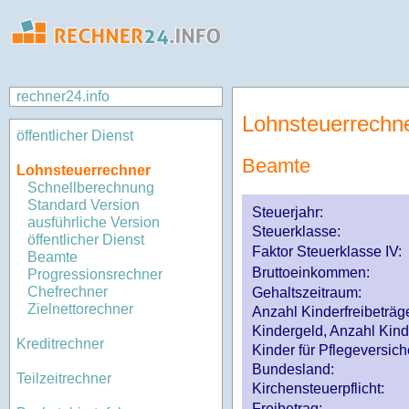
rechner24.info
Lohnsteuerrechn
öffentlicher Dienst
Beamte
Lohnsteuerrechner
Schnellberechnung
Standard Version
Steuerjahr:
ausführliche Version
Steuerklasse
:
öffentlicher Dienst
Faktor Steuerklasse IV:
Beamte
Bruttoeinkommen:
Progressionsrechner
Chefrechner
Gehaltszeitraum:
Zielnettorechner
Anzahl Kinderfreibeträg
Kindergeld, Anzahl Kind
Kreditrechner
Kinder für Pflegeversi
Bundesland:
Teilzeitrechner
Kirchensteuerpflicht:
Freibetrag: