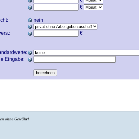
€
icht:
nein
ers.:
€
andardwerte:
ie Eingabe:
ben ohne Gewähr!