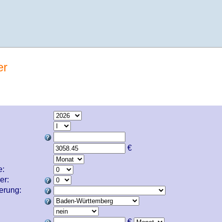
er
€
e:
er:
cherung:
€