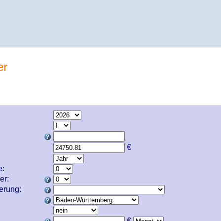
er
€
e:
er:
cherung:
€