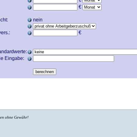
€
icht:
nein
ers.:
€
andardwerte:
ie Eingabe:
ben ohne Gewähr!