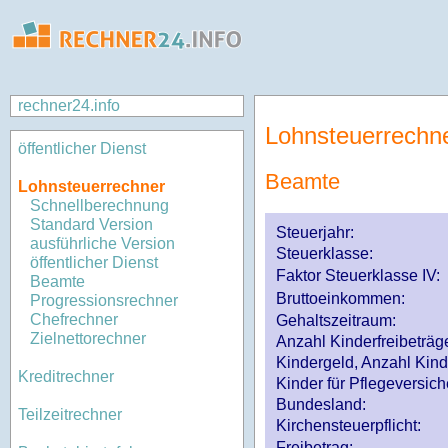
rechner24.info
Lohnsteuerrechn
öffentlicher Dienst
Beamte
Lohnsteuerrechner
Schnellberechnung
Standard Version
Steuerjahr:
ausführliche Version
Steuerklasse
:
öffentlicher Dienst
Faktor Steuerklasse IV:
Beamte
Bruttoeinkommen:
Progressionsrechner
Chefrechner
Gehaltszeitraum:
Zielnettorechner
Anzahl Kinderfreibeträg
Kindergeld, Anzahl Kind
Kreditrechner
Kinder für Pflegeversi
Bundesland:
Teilzeitrechner
Kirchensteuerpflicht:
Freibetrag: