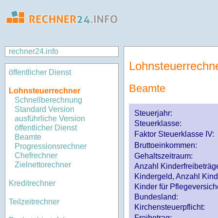
rechner24.info
Lohnsteuerrechn
öffentlicher Dienst
Beamte
Lohnsteuerrechner
Schnellberechnung
Standard Version
Steuerjahr:
ausführliche Version
Steuerklasse
:
öffentlicher Dienst
Faktor Steuerklasse IV:
Beamte
Bruttoeinkommen:
Progressionsrechner
Chefrechner
Gehaltszeitraum:
Zielnettorechner
Anzahl Kinderfreibeträg
Kindergeld, Anzahl Kind
Kreditrechner
Kinder für Pflegeversi
Bundesland:
Teilzeitrechner
Kirchensteuerpflicht:
Freibetrag: