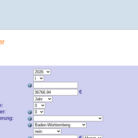
er
€
e:
er:
cherung:
€