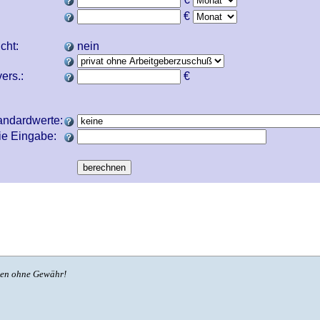
€
icht:
nein
ers.:
€
andardwerte:
ie Eingabe:
ben ohne Gewähr!