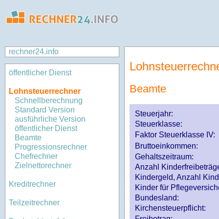
rechner24.info
Lohnsteuerrechn
öffentlicher Dienst
Beamte
Lohnsteuerrechner
Schnellberechnung
Standard Version
Steuerjahr:
ausführliche Version
Steuerklasse
:
öffentlicher Dienst
Faktor Steuerklasse IV:
Beamte
Bruttoeinkommen:
Progressionsrechner
Chefrechner
Gehaltszeitraum:
Zielnettorechner
Anzahl Kinderfreibeträg
Kindergeld, Anzahl Kind
Kreditrechner
Kinder für Pflegeversi
Bundesland:
Teilzeitrechner
Kirchensteuerpflicht:
Freibetrag: