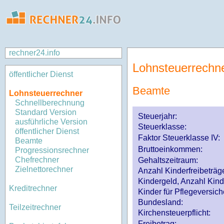
rechner24.info
Lohnsteuerrechn
öffentlicher Dienst
Beamte
Lohnsteuerrechner
Schnellberechnung
Standard Version
Steuerjahr:
ausführliche Version
Steuerklasse
:
öffentlicher Dienst
Faktor Steuerklasse IV:
Beamte
Bruttoeinkommen:
Progressionsrechner
Chefrechner
Gehaltszeitraum:
Zielnettorechner
Anzahl Kinderfreibeträg
Kindergeld, Anzahl Kind
Kreditrechner
Kinder für Pflegeversi
Bundesland:
Teilzeitrechner
Kirchensteuerpflicht:
Freibetrag: