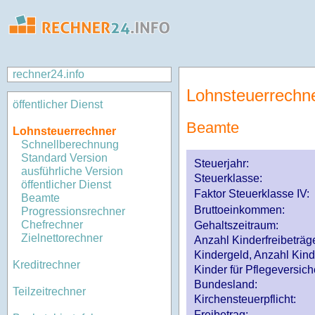
rechner24.info
Lohnsteuerrechn
öffentlicher Dienst
Beamte
Lohnsteuerrechner
Schnellberechnung
Standard Version
Steuerjahr:
ausführliche Version
Steuerklasse
:
öffentlicher Dienst
Faktor Steuerklasse IV:
Beamte
Bruttoeinkommen:
Progressionsrechner
Chefrechner
Gehaltszeitraum:
Zielnettorechner
Anzahl Kinderfreibeträg
Kindergeld, Anzahl Kind
Kreditrechner
Kinder für Pflegeversi
Bundesland:
Teilzeitrechner
Kirchensteuerpflicht:
Freibetrag: