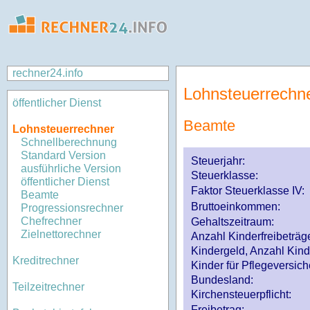
rechner24.info
Lohnsteuerrechn
öffentlicher Dienst
Beamte
Lohnsteuerrechner
Schnellberechnung
Standard Version
Steuerjahr:
ausführliche Version
Steuerklasse
:
öffentlicher Dienst
Faktor Steuerklasse IV:
Beamte
Bruttoeinkommen:
Progressionsrechner
Chefrechner
Gehaltszeitraum:
Zielnettorechner
Anzahl Kinderfreibeträg
Kindergeld, Anzahl Kind
Kreditrechner
Kinder für Pflegeversi
Bundesland:
Teilzeitrechner
Kirchensteuerpflicht:
Freibetrag: