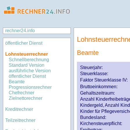
rechner24.info
Lohnsteuerrechn
öffentlicher Dienst
Beamte
Lohnsteuerrechner
Schnellberechnung
Standard Version
Steuerjahr:
ausführliche Version
Steuerklasse
:
öffentlicher Dienst
Faktor Steuerklasse IV:
Beamte
Bruttoeinkommen:
Progressionsrechner
Chefrechner
Gehaltszeitraum:
Zielnettorechner
Anzahl Kinderfreibeträg
Kindergeld, Anzahl Kind
Kreditrechner
Kinder für Pflegeversi
Bundesland:
Teilzeitrechner
Kirchensteuerpflicht:
Freibetrag: